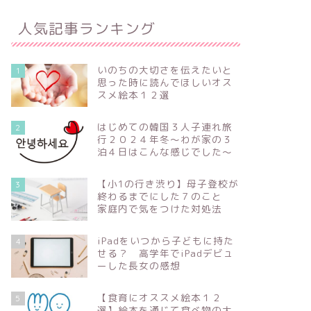
人気記事ランキング
いのちの大切さを伝えたいと
1
思った時に読んでほしいオス
スメ絵本１２選
はじめての韓国３人子連れ旅
2
行２０２４年冬～わが家の３
泊４日はこんな感じでした～
【小1の行き渋り】母子登校が
3
終わるまでにした７のこと
家庭内で気をつけた対処法
iPadをいつから子どもに持た
4
せる？ 高学年でiPadデビュ
ーした長女の感想
【食育にオススメ絵本１２
5
選】絵本を通じて食べ物の大