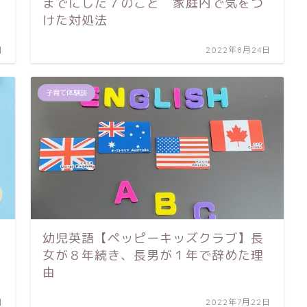
までにした７のこと 家庭内で気をつ
けた対処法
日
2022年8月24日
子育て体験談
幼児英語【ペッピーキッズクラブ】長
女が８年続き、長男が１年で辞めた理
由
日
2022年7月22日