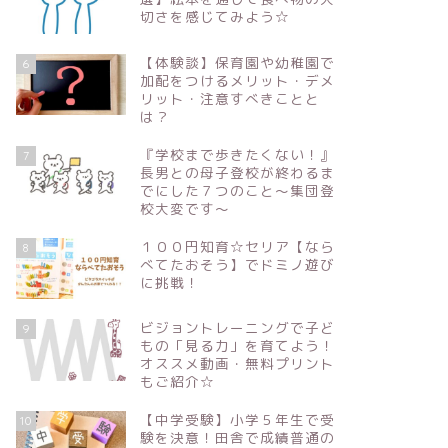
切さを感じてみよう☆
【体験談】保育園や幼稚園で
6
加配をつけるメリット・デメ
リット・注意すべきことと
は？
『学校まで歩きたくない！』
7
長男との母子登校が終わるま
でにした７つのこと～集団登
校大変です～
１００円知育☆セリア【なら
8
べてたおそう】でドミノ遊び
に挑戦！
ビジョントレーニングで子ど
9
もの「見る力」を育てよう！
オススメ動画・無料プリント
もご紹介☆
【中学受験】小学５年生で受
10
験を決意！田舎で成績普通の