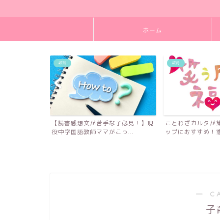
ホーム
教育
教育
年生で受験を決
【読書感想文が苦手な子必見！】現
ことわざカルタが
が...
役中学国語教師ママがこっ...
ップにおすすめ！家族
― C
子