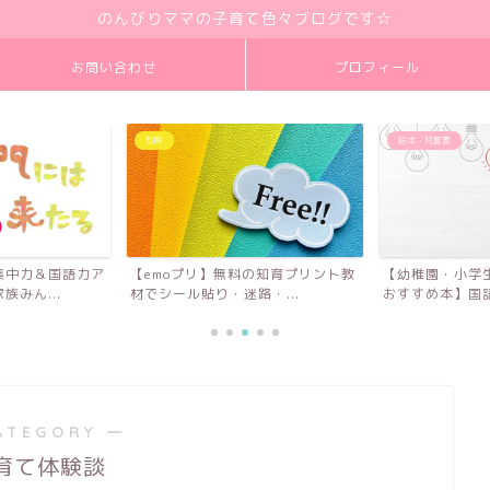
のんびりママの子育て色々ブログです☆
お問い合わせ
プロフィール
知育
絵本・児童書
集中力＆国語力ア
【emoプリ】無料の知育プリント教
【幼稚園・小学
みん...
材でシール貼り・迷路・...
おすすめ本】国語
ATEGORY ―
育て体験談