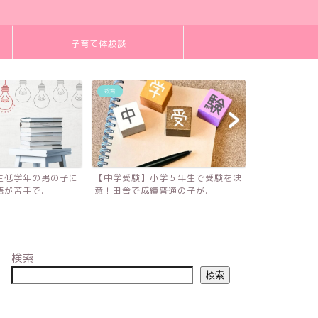
子育て体験談
教育
教育
生低学年の男の子に
【中学受験】小学５年生で受験を決
【読書感想文
が苦手で...
意！田舎で成績普通の子が...
役中学国語教師
検索
検索