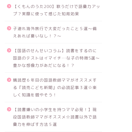
【くもんのうた200】歌うだけで語彙力アッ
プ？実際に使って感じた知育効果
子連れ海外旅行で大変だったこと５選～備
えあれば憂いなし！？～
【国語のせんせいコラム】読書をするのに
国語のテストはイマイチ…な子の特徴5選～
豊かな想像力があだになる！？
購読歴６年目の国語教師ママがオススメす
る『読売こども新聞』の必読記事３選☆楽
しく知識を増やそう！
【読書嫌いの小学生を持つママ必見！】現
役国語教師ママがオススメ☆読書以外で語
彙力を伸ばす方法５選