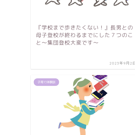
『学校まで歩きたくない！』長男との
母子登校が終わるまでにした７つのこ
と～集団登校大変です～
2023年9月2
子育て体験談