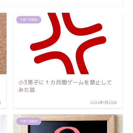
子育て体験談
小3男子に１カ月間ゲームを禁止して
みた話
日
2024年1月23日
子育て体験談