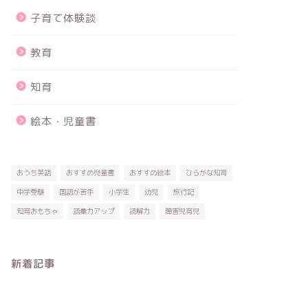
子育て体験談
教育
知育
絵本・児童書
おうち英語
おすすめ児童書
おすすめ絵本
ひらがな知育
中学受験
国語が苦手
小学生
幼児
旅行記
知育おもちゃ
語彙力アップ
読解力
障害児育児
新着記事